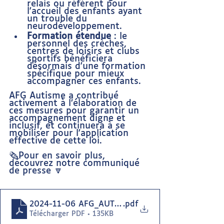
relais ou référent pour 
l'accueil des enfants ayant 
un trouble du 
neurodéveloppement.
Formation étendue
 : le 
personnel des crèches, 
centres de loisirs et clubs 
sportifs bénéficiera 
désormais d'une formation 
spécifique pour mieux 
accompagner ces enfants.
AFG Autisme a contribué 
activement à l’élaboration de 
ces mesures pour garantir un 
accompagnement digne et 
inclusif, et continuera à se 
mobiliser pour l'application 
effective de cette loi.
🗞️Pour en savoir plus, 
découvrez notre communiqué 
de presse 🔽
2024-11-06 AFG_AUTISME_CP_Loi repérage TND
.pdf
Télécharger PDF • 135KB