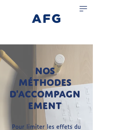
Nos
méthodes
d'accompagn
ement
Pour limiter les effets du