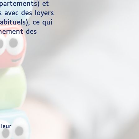
épartements) et
s avec des loyers
bituels), ce qui
gnement des
 leur