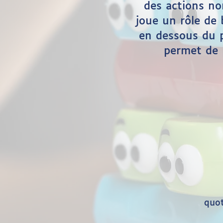
des actions no
joue un rôle de 
en dessous du p
permet de 
quot