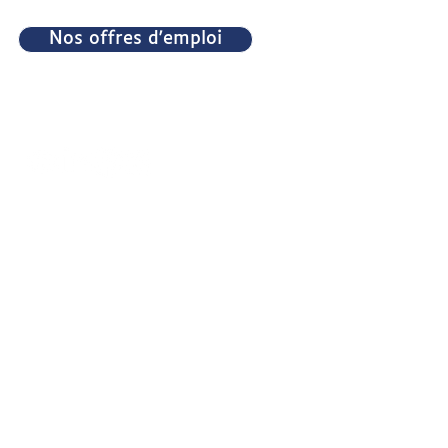
Nos offres d'emploi
11 Rue de la Vistule,
75013 Paris
afg@afg-autisme.com
01 42 73 35 20