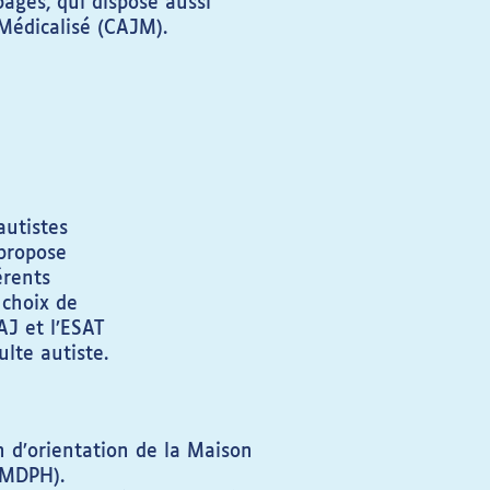
bages, qui dispose aussi
 Médicalisé (CAJM).
autistes
 propose
érents
 choix de
AJ et l’ESAT
lte autiste.
 d’orientation de la Maison
(MDPH).