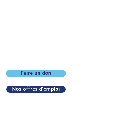
Recevez nos actualités en
vous inscrivant ici :
Votre e-mail
S'abonner
Faire un don
Nos offres d'emploi
01 42 73 35 20
afg@afg-autisme.com
11 Rue de la Vistule,
75013 Paris