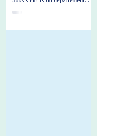
À Troyes, le dispositif AFG Sport et
Autisme Aube accompagne les
clubs sportifs du département
pour développer des pratiques
inclusives et adaptées aux
personnes en situation de
handicap. L’objectif : ouvrir l’accès
à des disciplines variées comme la
natation, l’équitation ou encore
l’escalade, et permettre à chaque
enfant ou jeune accompagné de
découvrir le plaisir de bouger… à
son rythme.