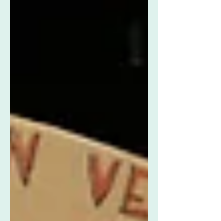
qualité pour les enfants autistes
doit être fondée sur la
bientraitance, les bonnes pratiques
validées, et un véritable
engagement politique.