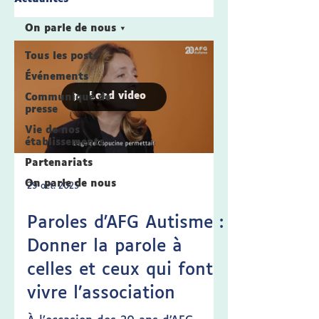
On parle de nous
Tous les posts
Événements
Load video
Communiqué de
presse
Vie de nos
établissements
Partenariats
On parle de nous
29 oct. 2025
Paroles d'AFG Autisme :
Donner la parole à
celles et ceux qui font
vivre l’association