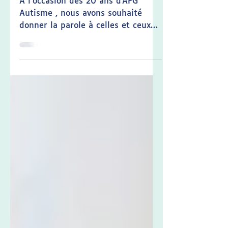
À l’occasion des 20 ans d’AFG
Autisme , nous avons souhaité
donner la parole à celles et ceux
qui, chaque jour, incarnent
l’engagement de l’association sur
le terrain. C’est ainsi qu’est née la
série de capsules vidéos « Paroles
d’AFG Autisme » , une collection
de témoignages mettant en
lumière la diversité des métiers,
des parcours et des expériences
qui font la richesse d’AFG Autisme.
Des voix engagées et des parcours
inspirants à travers ces capsules,
collaborateurs, paren